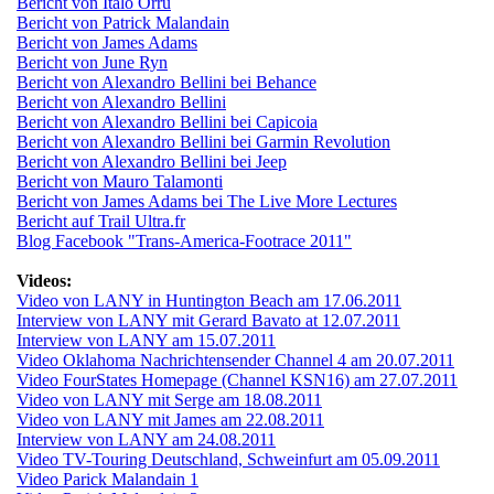
Bericht von Italo Orrù
Bericht von Patrick Malandain
Bericht von James Adams
Bericht von June Ryn
Bericht von Alexandro Bellini bei Behance
Bericht von Alexandro Bellini
Bericht von Alexandro Bellini bei Capicoia
Bericht von Alexandro Bellini bei Garmin Revolution
Bericht von Alexandro Bellini bei Jeep
Bericht von Mauro Talamonti
Bericht von James Adams bei The Live More Lectures
Bericht auf Trail Ultra.fr
Blog Facebook "Trans-America-Footrace 2011"
Videos:
Video von LANY in Huntington Beach am 17.06.2011
Interview von LANY mit Gerard Bavato at 12.07.2011
Interview von LANY am 15.07.2011
Video Oklahoma Nachrichtensender Channel 4 am 20.07.2011
Video FourStates Homepage (Channel KSN16) am 27.07.2011
Video von LANY mit Serge am 18.08.2011
Video von LANY mit James am 22.08.2011
Interview von LANY am 24.08.2011
Video TV-Touring Deutschland, Schweinfurt am 05.09.2011
Video Parick Malandain 1