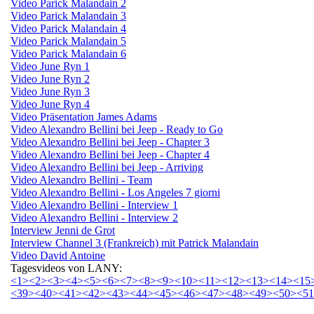
Video Parick Malandain 2
Video Parick Malandain 3
Video Parick Malandain 4
Video Parick Malandain 5
Video Parick Malandain 6
Video June Ryn 1
Video June Ryn 2
Video June Ryn 3
Video June Ryn 4
Video Präsentation James Adams
Video Alexandro Bellini bei Jeep - Ready to Go
Video Alexandro Bellini bei Jeep - Chapter 3
Video Alexandro Bellini bei Jeep - Chapter 4
Video Alexandro Bellini bei Jeep - Arriving
Video Alexandro Bellini - Team
Video Alexandro Bellini - Los Angeles 7 giorni
Video Alexandro Bellini - Interview 1
Video Alexandro Bellini - Interview 2
Interview Jenni de Grot
Interview Channel 3 (Frankreich) mit Patrick Malandain
Video David Antoine
Tagesvideos von LANY:
<1>
<2>
<3>
<4>
<5>
<6>
<7>
<8>
<9>
<10>
<11>
<12>
<13>
<14>
<15
<39>
<40>
<41>
<42>
<43>
<44>
<45>
<46>
<47>
<48>
<49>
<50>
<5