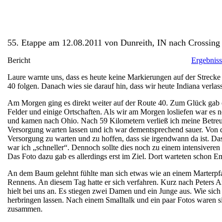
55. Etappe am 12.08.2011 von Dunreith, IN nach Crossing
Bericht
Ergebnis
Laure warnte uns, dass es heute keine Markierungen auf der Strecke 
40 folgen. Danach wies sie darauf hin, dass wir heute Indiana ver
Am Morgen ging es direkt weiter auf der Route 40. Zum Glück gab es
Felder und einige Ortschaften. Als wir am Morgen losliefen war es n
und kamen nach Ohio. Nach 59 Kilometern verließ ich meine Betreue
Versorgung warten lassen und ich war dementsprechend sauer. Von da
Versorgung zu warten und zu hoffen, dass sie irgendwann da ist. Das
war ich „schneller“. Dennoch sollte dies noch zu einem intensiver
Das Foto dazu gab es allerdings erst im Ziel. Dort warteten schon E
An dem Baum gelehnt fühlte man sich etwas wie an einem Marterpfahl.
Rennens. An diesem Tag hatte er sich verfahren. Kurz nach Peters 
hielt bei uns an. Es stiegen zwei Damen und ein Junge aus. Wie sich
herbringen lassen. Nach einem Smalltalk und ein paar Fotos waren s
zusammen.