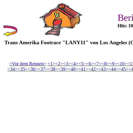
Ber
Hits: 1
Trans Amerika Footrace "LANY11" von Los Angeles (C
<Vor dem Rennen>
<1>
<2>
<3>
<4>
<5>
<6>
<7>
<8>
<9>
<10>
<1
<34>
<35>
<36>
<37>
<38>
<39>
<40>
<41>
<42>
<43>
<44>
<45>
<