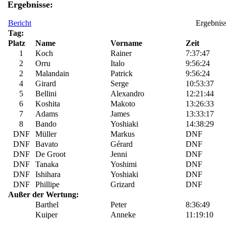
Ergebnisse:
Bericht
Ergebnis
Tag:
Platz
Name
Vorname
Zeit
1
Koch
Rainer
7:37:47
2
Orru
Italo
9:56:24
2
Malandain
Patrick
9:56:24
4
Girard
Serge
10:53:37
5
Bellini
Alexandro
12:21:44
6
Koshita
Makoto
13:26:33
7
Adams
James
13:33:17
8
Bando
Yoshiaki
14:38:29
DNF
Müller
Markus
DNF
DNF
Bavato
Gérard
DNF
DNF
De Groot
Jenni
DNF
DNF
Tanaka
Yoshimi
DNF
DNF
Ishihara
Yoshiaki
DNF
DNF
Phillipe
Grizard
DNF
Außer der Wertung:
Barthel
Peter
8:36:49
Kuiper
Anneke
11:19:10