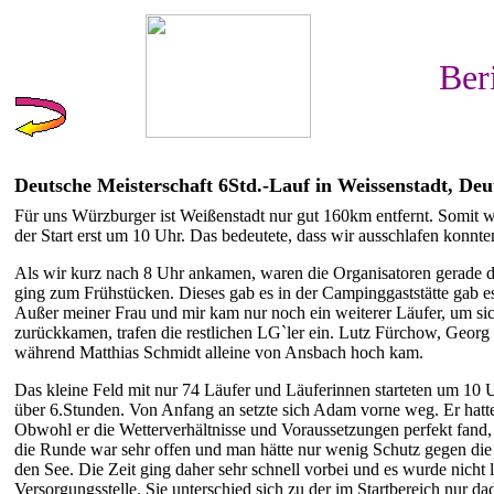
Ber
Deutsche Meisterschaft 6Std.-Lauf in Weissenstadt, Deu
Für uns Würzburger ist Weißenstadt nur gut 160km entfernt. Somit 
der Start erst um 10 Uhr. Das bedeutete, dass wir ausschlafen konnt
Als wir kurz nach 8 Uhr ankamen, waren die Organisatoren gerade da
ging zum Frühstücken. Dieses gab es in der Campinggaststätte gab es 
Außer meiner Frau und mir kam nur noch ein weiterer Läufer, um si
zurückkamen, trafen die restlichen LG`ler ein. Lutz Fürchow, Ge
während Matthias Schmidt alleine von Ansbach hoch kam.
Das kleine Feld mit nur 74 Läufer und Läuferinnen starteten um 10
über 6.Stunden. Von Anfang an setzte sich Adam vorne weg. Er hatte s
Obwohl er die Wetterverhältnisse und Voraussetzungen perfekt fand, w
die Runde war sehr offen und man hätte nur wenig Schutz gegen die 
den See. Die Zeit ging daher sehr schnell vorbei und es wurde nicht
Versorgungsstelle. Sie unterschied sich zu der im Startbereich nur da