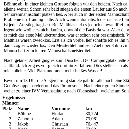
Böhme ab. In einer kleinen Gruppe folgten wir den beiden. Nach ca.
alleine weiter. Schon sehr bald stiegen die ersten Läufer aus So a
Seniorenmannschaft platzen lies. Aber auch in der ersten Mannschaft 
Probleme im Training hatte. Auch wenn automatisch der nächste Läufe
ist jeder Ausstieg tragisch. Bei Matthias lief es jedoch einwandfrei
Irgendwie wollte es nicht laufen, obwohl die Basis da war. Aber da w
er mich das erste Mal überrundete, war er schon sehr pessimistisch
Matthias waren zwecklos. Erst als ich vorbei lief schaffte ich es i
dann zog er wieder los. Den Meistertitel und sein Ziel über 85km zu la
Mannschaft zum klaren Mannschaftsmeistertitel.
Nach getaner Arbeit ging es zum Duschen. Der Campingplatz hatte 
stattfand. Ich zog es vor gleich dorthin zu fahren. Dies stellte sich
mich alleine. Viel Platz und noch mehr heißes Wasser!
Bevor um 18 Uhr die Siegerehrung startete gab für alle noch eine 
Gemüsesuppe serviert und das für umsonst. Nach einer guten Stunde
weiter zu einer IVV Veranstaltung nach Oberasbach, welche am Sonn
Ergebnisse:
Männer:
Platz
Name
Vorname
km
1
Böhme
Florian
80,724
2
Zahoran
Adam
79,061
3
Jakob
Christian
76,447